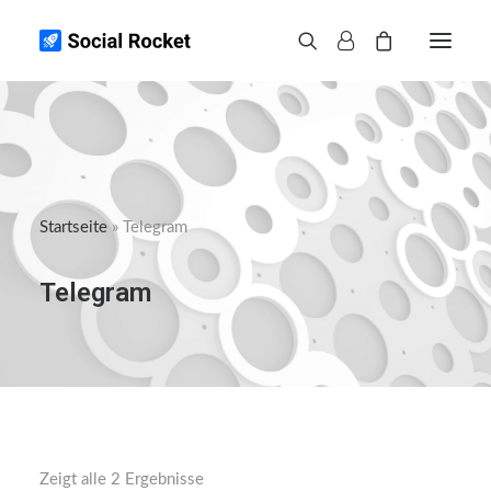
Instagram
Spotify
TikTok
Startseite
»
Telegram
Weitere
Infos
Telegram
Kontakt
Zeigt alle 2 Ergebnisse