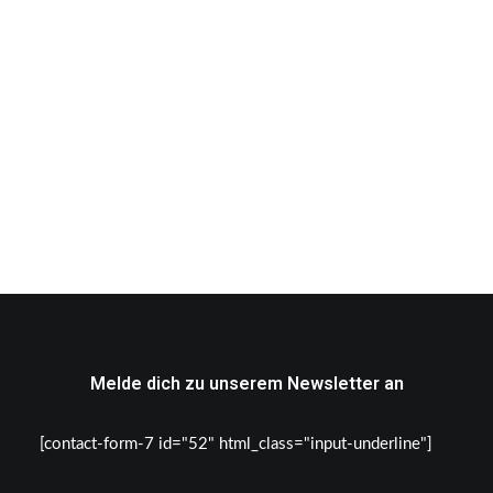
Dieses
OPTIONEN WÄHLEN
Produkt
Telegram Post Views
weist
1,00
€
–
200,00
€
mehrere
Enthält 19% MwSt.
Varianten
Kostenloser Versand
auf.
Die
Optionen
können
auf
der
Produktseite
gewählt
werden
Melde dich zu unserem Newsletter an
[contact-form-7 id="52" html_class="input-underline"]