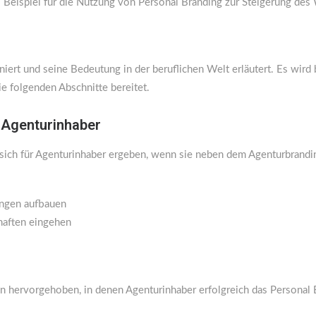
es Beispiel für die Nutzung von Personal Branding zur Steigerung de
niert und seine Bedeutung in der beruflichen Welt erläutert. Es wir
e folgenden Abschnitte bereitet.
 Agenturinhaber
ie sich für Agenturinhaber ergeben, wenn sie neben dem Agenturbrand
ungen aufbauen
haften eingehen
en hervorgehoben, in denen Agenturinhaber erfolgreich das Personal 