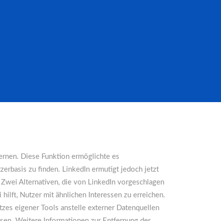
fernen. Diese Funktion ermöglichte es
rbasis zu finden. LinkedIn ermutigt jedoch jetzt
 Zwei Alternativen, die von LinkedIn vorgeschlagen
ilft, Nutzer mit ähnlichen Interessen zu erreichen.
zes eigener Tools anstelle externer Datenquellen
ssen. Weitere Informationen zur Entfernung der