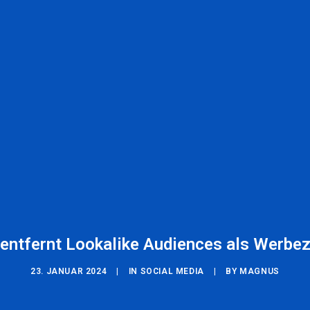
 entfernt Lookalike Audiences als Werbez
23. JANUAR 2024
|
IN
SOCIAL MEDIA
|
BY
MAGNUS