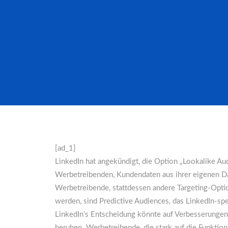
[ad_1]
LinkedIn hat angekündigt, die Option „Lookalike Aud
Werbetreibenden, Kundendaten aus ihrer eigenen Dat
Werbetreibende, stattdessen andere Targeting-Optio
werden, sind Predictive Audiences, das LinkedIn-spe
LinkedIn’s Entscheidung könnte auf Verbesserungen 
beruhen. Werbetreibende, die stark auf die Funktio