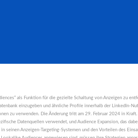
iences“ als Funktion für die gezielte Schaltung von Anzeigen zu ent
enbank einzugeben und ähnliche Profile innerhalb der LinkedIn-Nutze
nen zu verwenden. Die Änderung tritt am 29. Februar 2024 in Kraft.
zifische Datenquellen verwendet, und Audience Expansion, das dabei h
in seinen Anzeigen-Targeting-Systemen und den Vorteilen des Einsat
n Lookalike Audiences angewiesen sind, müssen ihre Strategien anpa