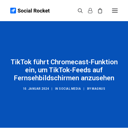
Instagram
Spotify
TikTok
TikTok führt Chromecast-Funktion
Weitere
ein, um TikTok-Feeds auf
Infos
Fernsehbildschirmen anzusehen
Kontakt
10. JANUAR 2024
|
IN
SOCIAL MEDIA
|
BY
MAGNUS