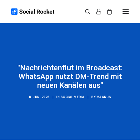
Instagram
Spotify
TikTok
"Nachrichtenflut im Broadcast:
Weitere
WhatsApp nutzt DM-Trend mit
Infos
neuen Kanälen aus"
Kontakt
8. JUNI 2023
|
IN
SOCIAL MEDIA
|
BY
MAGNUS