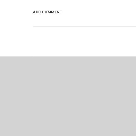
ADD COMMENT
Name
*
Name, E-Mail-Adresse und Website in diesem Browse