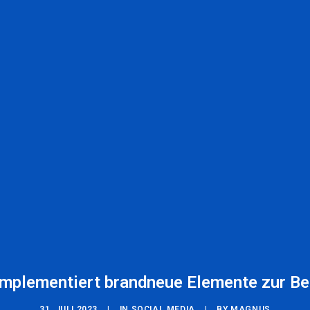
 implementiert brandneue Elemente zur B
31. JULI 2023
|
IN
SOCIAL MEDIA
|
BY
MAGNUS