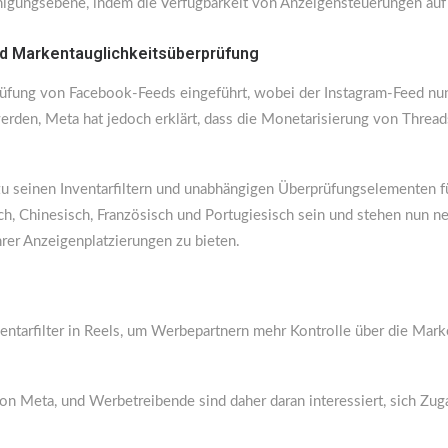
igungsebene, indem die Verfügbarkeit von Anzeigensteuerungen auf
und Markentauglichkeitsüberprüfung
üfung von Facebook-Feeds eingeführt, wobei der Instagram-Feed nun 
erden, Meta hat jedoch erklärt, dass die Monetarisierung von Thread
 zu seinen Inventarfiltern und unabhängigen Überprüfungselementen 
h, Chinesisch, Französisch und Portugiesisch sein und stehen nun n
er Anzeigenplatzierungen zu bieten.
ntarfilter in Reels, um Werbepartnern mehr Kontrolle über die Marke
von Meta, und Werbetreibende sind daher daran interessiert, sich Zu