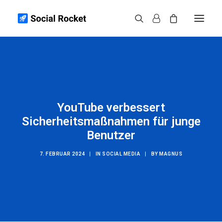
Instagram
Spotify
TikTok
YouTube verbessert
Weitere
Sicherheitsmaßnahmen für junge
Infos
Benutzer
Kontakt
7. FEBRUAR 2024
|
IN
SOCIAL MEDIA
|
BY
MAGNUS